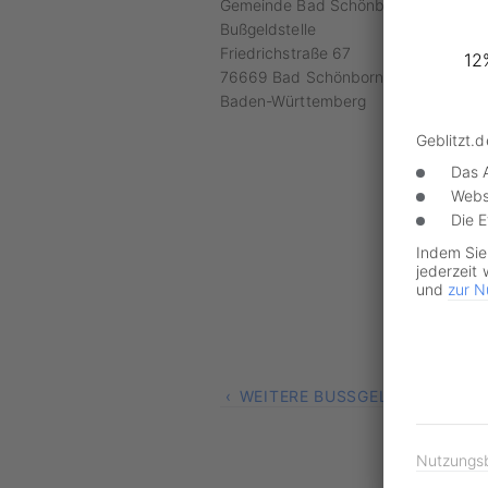
Gemeinde Bad Schönborn
Bußgeldstelle
Friedrichstraße 67
12
76669 Bad Schönborn
Baden-Württemberg
Geblitzt.
Das 
Webs
Die 
Indem Sie
jederzeit 
und
zur N
WEITERE BUSSGELDSTELLEN
Nutzungs