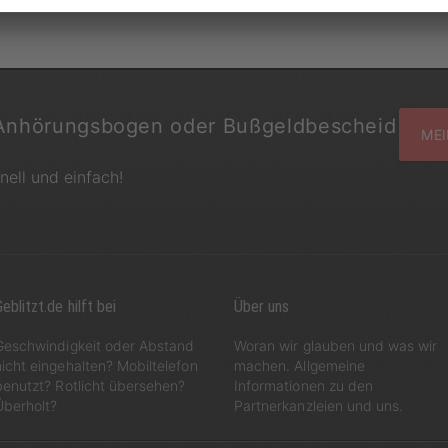
Anhörungsbogen oder Bußgeldbescheid
MEI
hnell und einfach!
eblitzt.de hilft bei
Über uns
Geschwindigkeit oder Abstand
Woran wir glauben und was wir
nicht eingehalten? Mobiltelefon
machen. Allgemeine
benutzt? Rotlicht übersehen?
Informationen zu den
Überholt?
Partnerkanzleien und uns.