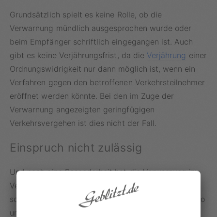
Grundsätzlich spielt es keine Rolle, ob die
Verwarnung mündlich ausgesprochen wurde oder
beim Empfänger schriftlich eingegangen ist. Auch
gibt es keine Verjährungsfrist, da die
Verjährung
einer
Ordnungswidrigkeit nur dann möglich ist, wenn ein
Verfahren gegen den betroffenen Verkehrsteilnehmer
eröffnet werden könnte. Bei den im Zuge der
Verwarnung angezeigten geringfügigen
Verkehrsvergehen ist dies nicht der Fall.
Einspruch nicht zulässig
Und noch eine Besonderheit hat die Verwarnung im
Vergleich zu einem Bußgeldverfahren, das bei
schwerwiegenden Verstößen mit mindestens 60 Euro
und einem Punkt in Flensburg sanktioniert wird: Die