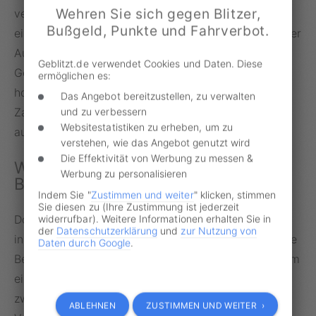
Wehren Sie sich gegen Blitzer,
verwarnte Person hat keine Möglichkeit, Einspruch
Bußgeld, Punkte und Fahrverbot.
einzulegen. Der Grund dafür ist einmal mehr, dass der
Aufwand für einen Einspruch gemessen an der
Geblitzt.de verwendet Cookies und Daten. Diese
Geringfügigkeit eines Verwarnungsgeldes viel zu
ermöglichen es:
hoch wäre. Die einzige Möglichkeit, sich gegen die
Das Angebot bereitzustellen, zu verwalten
Zahlungsaufforderung zu wehren, ist, diese einfach
und zu verbessern
Websitestatistiken zu erheben, um zu
auszusitzen.
verstehen, wie das Angebot genutzt wird
Die Effektivität von Werbung zu messen &
Wenn auf die Verwarnung ein
Werbung zu personalisieren
Bußgeld folgt
Indem Sie "
Zustimmen und weiter
" klicken, stimmen
Sie diesen zu (Ihre Zustimmung ist jederzeit
Doch zahlt der betroffene Verkehrsteilnehmer nicht
widerrufbar). Weitere Informationen erhalten Sie in
der
Datenschutzerklärung
und
zur Nutzung von
innerhalb der einwöchigen Frist, leitet die zuständige
Daten durch Google
.
Behörde ein Bußgeldverfahren ein. Hier fallen zu dem
eigentlichen Verwarngeld weitere Gebühren an, und
zwar mindestens in Höhe von 25 Euro für die
ABLEHNEN
ZUSTIMMEN UND WEITER ›