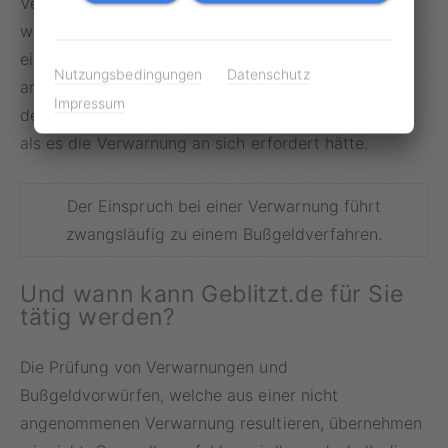
Verfahrenseröffnung zuzüglich 3,50 Euro Auslagen,
wenn das Bußgeldverfahren gegen Sie nicht
eingestellt wird. Wenn Sie es also auf ein Verfahren
Nutzungsbedingungen
Datenschutz
ankommen lassen, könnte die Folge sein, dass Sie
Impressum
deutlich tiefer in Ihr Portemonnaie greifen müssen,
als es die Verwarnung an sich erfordert hätte.
Der Einspruch bei einer Verwarnung führt
zwangsläufig zu einem Bußgeldverfahren.
Und wann kann Geblitzt.de für Sie
tätig werden?
Die Prüfung von Verwarnungen und
Bußgeldvorwürfen, welche aus einer nicht
angenommenen Verwarnung resultieren, übernehmen