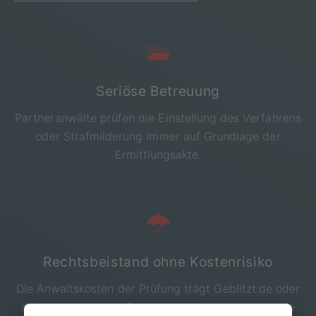
Seriöse Betreuung
Partneranwälte prüfen die Einstellung des Verfahrens
oder Strafmilderung immer auf Grundlage der
Ermittlungsakte.
Rechtsbeistand ohne Kostenrisiko
Die Anwaltskosten der Prüfung trägt Geblitzt.de oder
Ihre Versicherung - Geblitzt.de übernimmt dann die