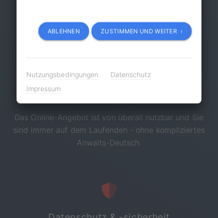
übernommen werden, erfolgen nur mit Ihrer
ausdrücklichen Zustimmung.
ABLEHNEN
ZUSTIMMEN UND WEITER ›
Nutzungsbedingungen
Datenschutz
Impressum
Einfach, aktuell & verständlich
Das Online-Angebot ist von überall nutzbar und Sie
sind immer auf dem Laufenden - ohne kompliziertes
Anwalts-Deutsch.
Datenschutz & -sicherheit