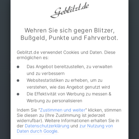
Selbstbeteiligung.
Wehren Sie sich gegen Blitzer,
Bußgeld, Punkte und Fahrverbot.
Erfahrene Verkehrsrechtsanwälte
Geblitzt.de verwendet Cookies und Daten. Diese
ermöglichen es:
Verkehrsrechtsanwälte der Partnerkanzleien haben
Das Angebot bereitzustellen, zu verwalten
seit 2013 über 350.000 Fälle deutschlandweit über
und zu verbessern
Geblitzt.de betreut.
Websitestatistiken zu erheben, um zu
verstehen, wie das Angebot genutzt wird
Die Effektivität von Werbung zu messen &
Werbung zu personalisieren
Indem Sie "
Zustimmen und weiter
" klicken, stimmen
Sie diesen zu (Ihre Zustimmung ist jederzeit
widerrufbar). Weitere Informationen erhalten Sie in
der
Datenschutzerklärung
und
zur Nutzung von
Keine versteckten Kosten
Daten durch Google
.
Kosten verursachende Maßnahmen, die nicht